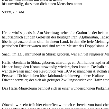
bist unwürdig, dass man dich einen Menschen nennt.
Saadi, 13. Jhd
Heute wird’s poetisch. Am Vormittag stehen die Grabmale der beiden 
hauptsächlich auf den Gebieten des heutigen Iran, Afghanistan, Tadsc
überhaupt zuzuordnen sind. In einem Land, in dem die freie Meinungsäu
persischen Dichter waren und sind wahre Meister des Doppelsinns. Als
Saadi, im 13. Jahrhundert in Shiraz geboren, war ein tief religiöser
Hafiz, ebenfalls in Shiraz geboren, allerdings ein Jahrhundert später 
kleiner Junge den Koran auswendig wiedergeben konnte. Deshalb auc
war deswegen nach der Revolution von 1979 so manchem Ajatollah 
Persische Dichter haben über Jahrhunderte hinweg andere Kulturen u
Diwan“ setzte er, der sich als geistiger Zwillingsbruder von Hafiz em
Das Hafiz-Mausoleum befindet sich in einer wunderschönen Parkanlag
Obwohl wir sehr früh hier eintreffen wimmelt es bereits von iranisc