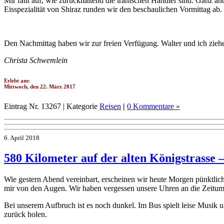
Mir fällt auf, wie zurückhaltend die iranischen Händler sind. Ganz a
Eisspezialität von Shiraz runden wir den beschaulichen Vormittag ab.
Den Nachmittag haben wir zur freien Verfügung. Walter und ich zieh
Christa Schwemlein
Erlebt am:
Mittwoch, den 22. März 2017
Eintrag Nr. 13267 | Kategorie
Reisen
|
0 Kommentare »
6. April 2018
580 Kilometer auf der alten Königstrasse –
Wie gestern Abend vereinbart, erscheinen wir heute Morgen pünktlich
mir von den Augen. Wir haben vergessen unsere Uhren an die Zeitum
Bei unserem Aufbruch ist es noch dunkel. Im Bus spielt leise Musik u
zurück holen.