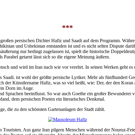
***
großen persischen Dichter Hafiz und Saadi auf dem Programm. Während d
hikistan und Usbekistan entstanden ist und es nicht selten Dispute dar
ßerung nur bedingt zugelassen ist, spielt die historische Doppeldeutigk
 Parabel getarnt lässt sich so die eigene Meinung äußern.
 Mensch und wird im Iran nach wie vor verehrt. In seinen Werken geht es
als Saadi. ist wohl der größte persische Lyriker. Mehr als fünfhundert Ge
h der Künstlername Hafiz, was so viel heißt, wie: Der, der den Koran
ein Dorn im Auge.
nd Sprachen beeinflusst. So war auch Goethe ein großer Bewunderer v
pfand, dem persischen Poeten ein literarisches Denkmal.
e, die zu den schönsten Gartenanlagen der Stadt zählt.
hen Touristen. Aus ganz Iran pilgern Menschen während der Nouruz-Feier