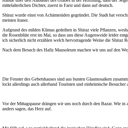
Hände über den Alabaster des Grabes in der Hoffnung, dass der Segen
mittelalterlichen Dichter, zuerst in Farsi und dann auf deutsch.
Shiraz wurde einst von Achämeniden gegründet. Die Stadt hat verschied
meisten Iraner.
Aufgrund des milden Klimas gedeihen in Shiraz viele Pflanzen, wesha
die Rosenblüte erst im Mai, so dass uns diese Augenweide leider ent
ich sicherlich nicht erzählen welch hervorragende Weine die Shiraz R
Nach dem Besuch des Hafiz Mausoleum machen wir uns auf den Weg 
Die Fenster des Gebetshauses sind aus bunten Glasmosaiken zusammm
lockt allerdings auch allerhand Touristen und einheimische Besucher 
Vor der Mittagspause drängen wir uns noch durch den Bazar. Wie in al
anders sagen, das Herz auf.