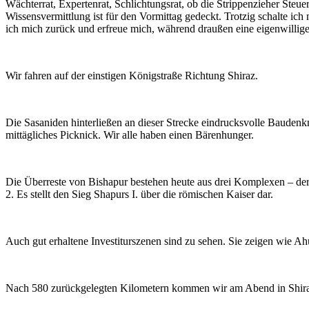
Wächterrat, Expertenrat, Schlichtungsrat, ob die Strippenzieher Steuer
Wissensvermittlung ist für den Vormittag gedeckt. Trotzig schalte i
ich mich zurück und erfreue mich, während draußen eine eigenwillige
Wir fahren auf der einstigen Königstraße Richtung Shiraz.
Die Sasaniden hinterließen an dieser Strecke eindrucksvolle Baudenkmä
mittägliches Picknick. Wir alle haben einen Bärenhunger.
Die Überreste von Bishapur bestehen heute aus drei Komplexen – der e
2. Es stellt den Sieg Shapurs I. über die römischen Kaiser dar.
Auch gut erhaltene Investiturszenen sind zu sehen. Sie zeigen wie A
Nach 580 zurückgelegten Kilometern kommen wir am Abend in Shiraz,