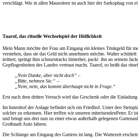
verschlägt. Wie in allen Mausoleen ist auch hier der Sarkophag von e
Taarof, das rituelle Wechselspiel der Höflichkeit
Mein Mann möchte der Frau am Eingang ein kleines Trinkgeld für mein
verstehen, dass sie das Geld nicht annehmen möchte. Walter schüttelt
irritiert, springt ihm schnurstracks hinterher, packt ihn an seinem Ja
Gepflogenheiten des Landes vertraut macht. Taarof, so heißt das ritue
„Nein Danke, aber nicht doch“ –
„Bitte, nehmen Sie.“ –
„Nein, nein, das kommt überhaupt nicht in Frage.“
Erst nach dem dritten Versuch wird das Geschenk oder die Einladu
Im Innenhof der Anlage befindet sich ein Friedhof. Unter den Steinplat
solcher zu erkennen. Hier treffen wir unseren mitreisendenPeter. Er i
und bringt uns drei nun zu einer etwas außerhalb gelegenen Gartenanlag
Großstadt Auto fahren.
Die Schlange am Eingang des Gartens ist lang. Die Wartezeit erschein