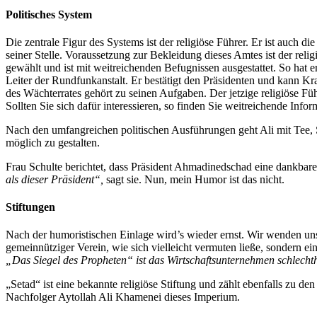
Politisches System
Die zentrale Figur des Systems ist der religiöse Führer. Er ist auch d
seiner Stelle. Voraussetzung zur Bekleidung dieses Amtes ist der re
gewählt und ist mit weitreichenden Befugnissen ausgestattet. So hat
Leiter der Rundfunkanstalt. Er bestätigt den Präsidenten und kann K
des Wächterrates gehört zu seinen Aufgaben. Der jetzige religiöse F
Sollten Sie sich dafür interessieren, so finden Sie weitreichende Infor
Nach den umfangreichen politischen Ausführungen geht Ali mit Tee, 
möglich zu gestalten.
Frau Schulte berichtet, dass Präsident Ahmadinedschad eine dankbare
als dieser Präsident“,
sagt sie. Nun, mein Humor ist das nicht.
Stiftungen
Nach der humoristischen Einlage wird’s wieder ernst. Wir wenden uns
gemeinnütziger Verein, wie sich vielleicht vermuten ließe, sondern ei
„Das Siegel des Propheten“ ist das Wirtschaftsunternehmen schlecht
„Setad“ ist eine bekannte religiöse Stiftung und zählt ebenfalls zu d
Nachfolger Aytollah Ali Khamenei dieses Imperium.