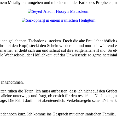
inem Metallgitter umgeben und mit einem in der Farbe des Propheten, n
en geliehenen Tschador zustecken. Doch die alte Frau lehnt höflich a
 irritiert den Kopf, steckt den Schein wieder ein und murmelt während e
ckenärmel, er dreht sich um und schaut auf ihre aufgehaltene Hand. So e
lle Wechselspiel der Höflichkeit, auf das Unwissende so gerne hereinfal
ng angenommen.
ten ruhen die Toten. Ich muss aufpassen, dass ich nicht auf den Gräbern
st alleine unterwegs und fragt, ob er sich für den restlichen Nachmitta
e. Die Fahrt dorthin ist abenteuerlich. Verkehrsregeln scheint’s hier k
t dennoch kurz. Ich komme ins Gespräch mit einer iranischen Familie, d