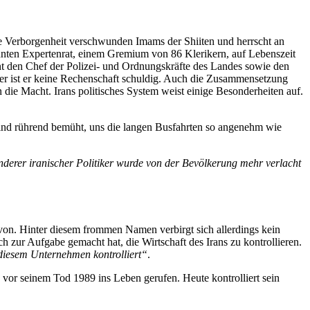
n die Verborgenheit verschwunden Imams der Shiiten und herrscht an
annten Expertenrat, einem Gremium von 86 Klerikern, auf Lebenszeit
nnt den Chef der Polizei- und Ordnungskräfte des Landes sowie den
ber ist er keine Rechenschaft schuldig. Auch die Zusammensetzung
die Macht. Irans politisches System weist einige Besonderheiten auf.
sind rührend bemüht, uns die langen Busfahrten so angenehm wie
derer iranischer Politiker wurde von der Bevölkerung mehr verlacht
avon. Hinter diesem frommen Namen verbirgt sich allerdings kein
h zur Aufgabe gemacht hat, die Wirtschaft des Irans zu kontrollieren.
 diesem Unternehmen kontrolliert“
.
z vor seinem Tod 1989 ins Leben gerufen. Heute kontrolliert sein