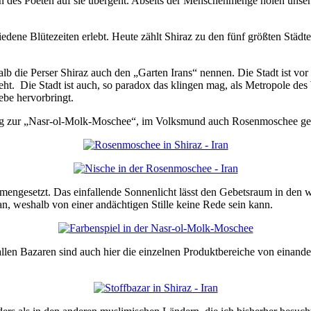
 des Poeten auf sie übergeht. Abseits der Menschenmenge holen unsere 
ene Blütezeiten erlebt. Heute zählt Shiraz zu den fünf größten Städten 
lb die Perser Shiraz auch den „Garten Irans“ nennen. Die Stadt ist vo
geht. Die Stadt ist auch, so paradox das klingen mag, als Metropole d
ebe hervorbringt.
zur „Nasr-ol-Molk-Moschee“, im Volksmund auch Rosenmoschee genann
engesetzt. Das einfallende Sonnenlicht lässt den Gebetsraum in den 
an, weshalb von einer andächtigen Stille keine Rede sein kann.
len Bazaren sind auch hier die einzelnen Produktbereiche von einander