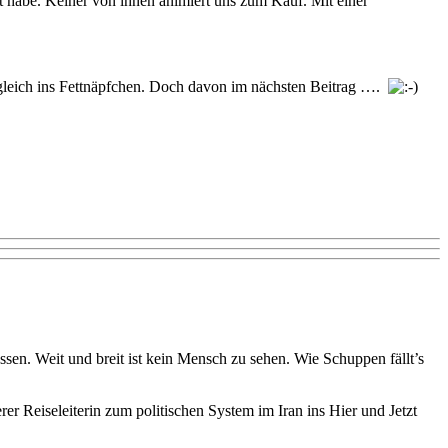
ht habe. Keiner von ihnen animiert uns zum Kauf. Mit einer
 gleich ins Fettnäpfchen. Doch davon im nächsten Beitrag ….
en. Weit und breit ist kein Mensch zu sehen. Wie Schuppen fällt’s
r Reiseleiterin zum politischen System im Iran ins Hier und Jetzt