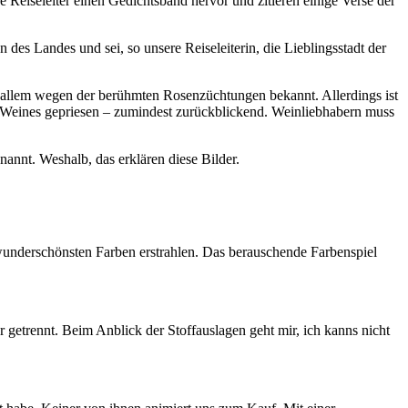
Reiseleiter einen Gedichtsband hervor und zitieren einige Verse der
des Landes und sei, so unsere Reiseleiterin, die Lieblingsstadt der
r allem wegen der berühmten Rosenzüchtungen bekannt. Allerdings ist
es Weines gepriesen – zumindest zurückblickend. Weinliebhabern muss
t. Weshalb, das erklären diese Bilder.
wunderschönsten Farben erstrahlen. Das berauschende Farbenspiel
 getrennt. Beim Anblick der Stoffauslagen geht mir, ich kanns nicht