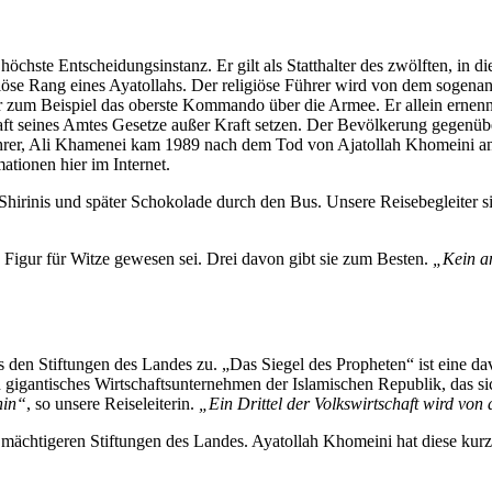
ie höchste Entscheidungsinstanz. Er gilt als Statthalter des zwölften, i
ligiöse Rang eines Ayatollahs. Der religiöse Führer wird von dem sogen
 er zum Beispiel das oberste Kommando über die Armee. Er allein erne
raft seines Amtes Gesetze außer Kraft setzen. Der Bevölkerung gegenü
ührer, Ali Khamenei kam 1989 nach dem Tod von Ajatollah Khomeini an 
mationen hier im Internet.
Shirinis und später Schokolade durch den Bus. Unsere Reisebegleiter 
 Figur für Witze gewesen sei. Drei davon gibt sie zum Besten.
„Kein an
 den Stiftungen des Landes zu. „Das Siegel des Propheten“ ist eine d
n gigantisches Wirtschaftsunternehmen der Islamischen Republik, das sic
hin“
, so unsere Reiseleiterin.
„Ein Drittel der Volkswirtschaft wird von
en mächtigeren Stiftungen des Landes. Ayatollah Khomeini hat diese kur